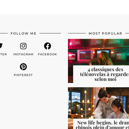
FOLLOW ME
MOST POPULAR
TTER
INSTAGRAM
FACEBOOK
4 classiques des
télénovelas à regarde
PINTEREST
selon moi
New life begins, le dr
chinois plein d’amour e