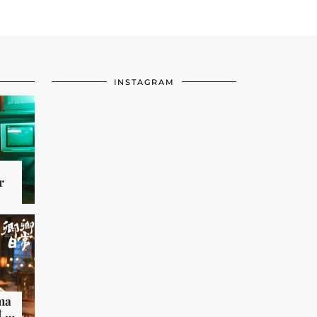
INSTAGRAM
r
ama
t …